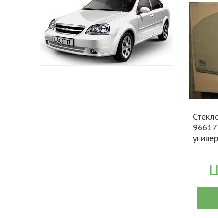
Стекло
966177
универ
Ц