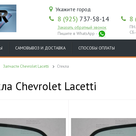
Укажите город
8 (925)
737-58-14
8 
ПН.
Заказать обратный звонок
СБ.
Пишите в WhatsApp -
Ы
САМОВЫВОЗ И ДОСТАВКА
СПОСОБЫ ОПЛАТЫ
Запчасти Chevrolet Lacetti
Стекла
ла Chevrolet Lacetti