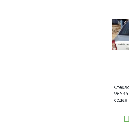
Стекл
965452
седан
Ц