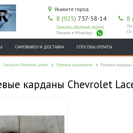
Укажите город
8 (925)
737-58-14
8 
ПН.
Заказать обратный звонок
СБ.
Пишите в WhatsApp -
Ы
САМОВЫВОЗ И ДОСТАВКА
СПОСОБЫ ОПЛАТЫ
Запчасти Chevrolet Lacetti
Рулевое управление
Рулевые карданы
евые карданы Chevrolet Lace