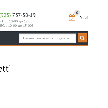
0
(925)
737-58-19
0
руб
-ПТ. с 10-00 до 17-00!
-ВС. с 10-00 до 15-00!
tti