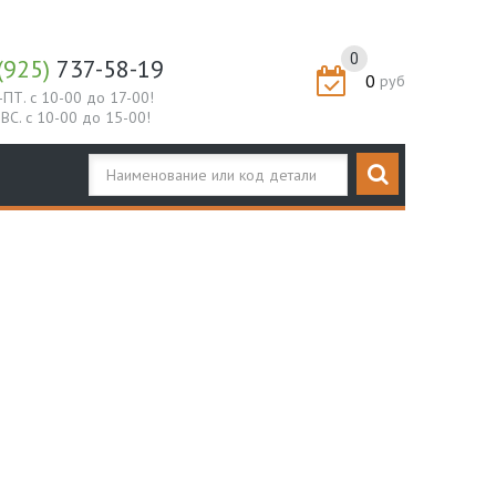
0
(925)
737-58-19
0
руб
-ПТ. с 10-00 до 17-00!
-ВС. с 10-00 до 15-00!