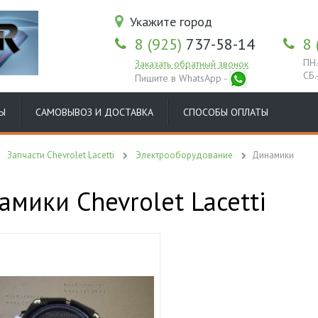
Укажите город
8 (925)
737-58-14
8 
ПН.
Заказать обратный звонок
СБ.
Пишите в WhatsApp -
Ы
САМОВЫВОЗ И ДОСТАВКА
СПОСОБЫ ОПЛАТЫ
Запчасти Chevrolet Lacetti
Электрооборудование
Динамики
амики Chevrolet Lacetti