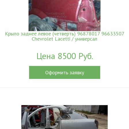
Крыло заднее левое (четверть) 96878017 96633507
Chevrolet Lacetti / универсал
Цена 8500 Руб.
Оформить заявку