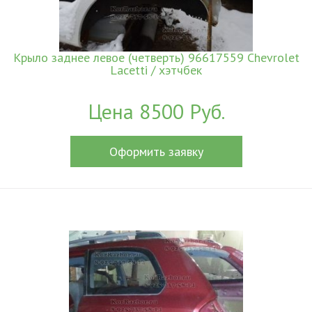
Крыло заднее левое (четверть) 96617559 Chevrolet
Lacetti / хэтчбек
Цена 8500 Руб.
Оформить заявку