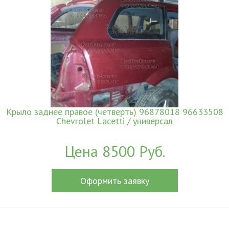
Крыло заднее правое (четверть) 96878018 96633508
Chevrolet Lacetti / универсал
Цена 8500 Руб.
Оформить заявку