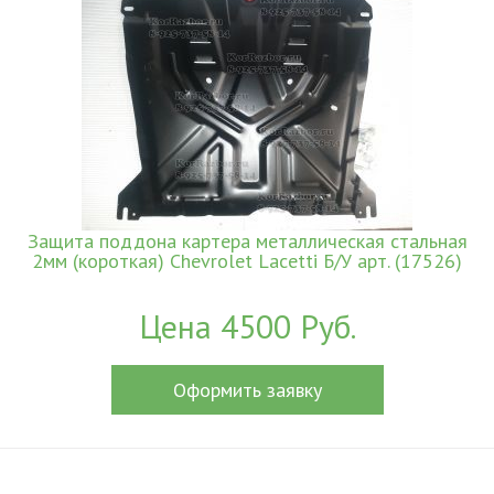
Защита поддона картера металлическая стальная
2мм (короткая) Chevrolet Lacetti Б/У арт. (17526)
Цена 4500 Руб.
Оформить заявку