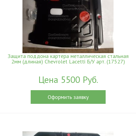
Защита поддона картера металлическая стальная
2мм (длиная) Chevrolet Lacetti Б/У арт. (17527)
Цена 5500 Руб.
Оформить заявку