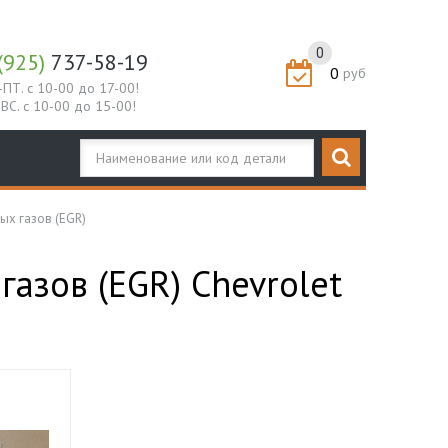
0
(925)
737-58-19
0
руб
-ПТ. с 10-00 до 17-00!
-ВС. с 10-00 до 15-00!
ых газов (EGR)
азов (EGR) Chevrolet