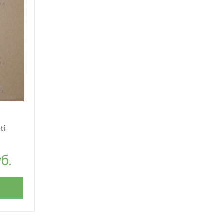
ti
б.