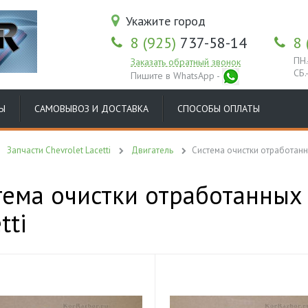
Укажите город
8 (925)
737-58-14
8 
ПН.
Заказать обратный звонок
СБ.
Пишите в WhatsApp -
Ы
САМОВЫВОЗ И ДОСТАВКА
СПОСОБЫ ОПЛАТЫ
Запчасти Chevrolet Lacetti
Двигатель
Система очистки отработанн
тема очистки отработанных г
tti