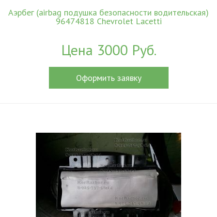
Аэрбег (airbag подушка безопасности водительская)
96474818 Chevrolet Lacetti
Цена 3000 Руб.
Оформить заявку