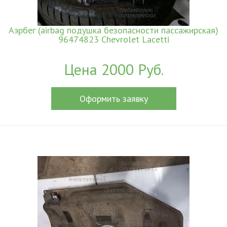
Аэрбег (airbag подушка безопасности пассажирская)
96474823 Chevrolet Lacetti
Цена 2000 Руб.
Оформить заявку