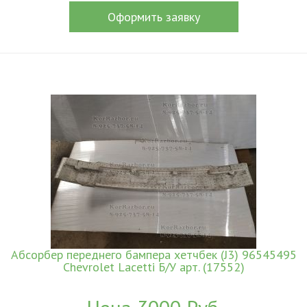
Оформить заявку
Абсорбер переднего бампера хетчбек (J3) 96545495
Chevrolet Lacetti Б/У арт. (17552)