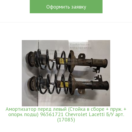
Оформить заявку
Амортизатор перед левый (Стойка в сборе + пруж. +
опорн. подш) 96561721 Chevrolet Lacetti Б/У арт.
(17085)