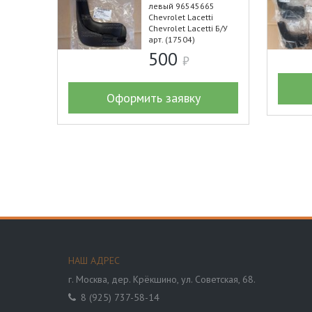
левый 96545665
Chevrolet Lacetti
Chevrolet Lacetti Б/У
арт. (17504)
500
Оформить заявку
НАШ АДРЕС
г. Москва,
дер. Крёкшино, ул. Советская, 68.
8 (925) 737-58-14