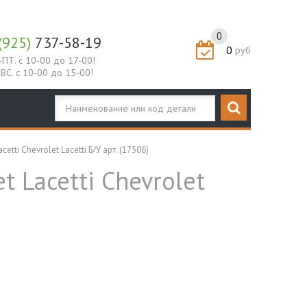
0
(925)
737-58-19
0
руб
-ПТ. с 10-00 до 17-00!
-ВС. с 10-00 до 15-00!
ti Chevrolet Lacetti Б/У арт. (17506)
 Lacetti Chevrolet