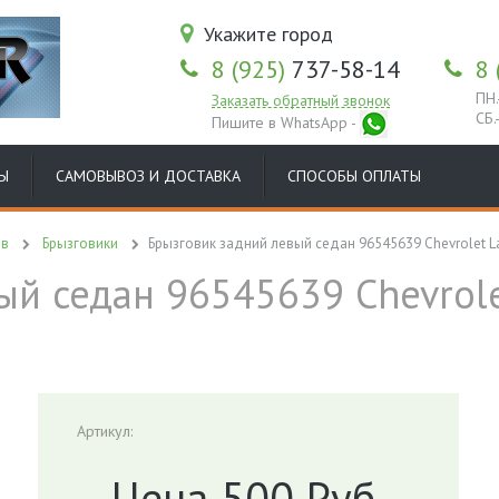
Укажите город
8 (925)
737-58-14
8 
ПН.
Заказать обратный звонок
СБ.
Пишите в WhatsApp -
Ы
САМОВЫВОЗ И ДОСТАВКА
СПОСОБЫ ОПЛАТЫ
ов
Брызговики
Брызговик задний левый седан 96545639 Chevrolet Lacet
й седан 96545639 Chevrolet
Артикул:
Цена 500 Руб.