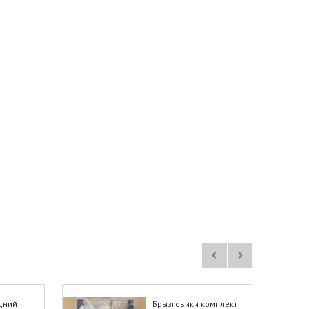
дний
Брызговики комплект