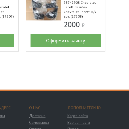
н
93742908 Chevrolet
vrolet
Lacetti хэтчбек
let
Chevrolet Lacetti Б/У
. (17507)
арт. (17508)
2000
Оформить заявку
АДРЕС
О НАС
ДОПОЛНИТЕЛЬНО
кты
Доставка
Карта сайта
Самовывоз
Все запчасти