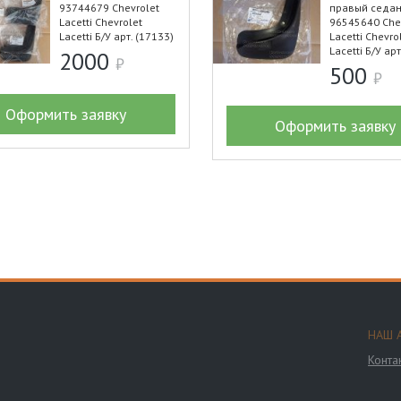
93744679 Chevrolet
правый седа
Lacetti Chevrolet
96545640 Che
Lacetti Б/У арт. (17133)
Lacetti Chevro
Lacetti Б/У арт
2000
500
Оформить заявку
Оформить заявку
НАШ 
Конта