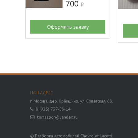
700
Оформить заявку
НАШ АДРЕС
г. Москва,
дер. Крёкшино, ул. Советская, 68.
8 (925) 737-58-14
korrazbor@yandex.ru
© Разборка автомобилей Chevrolet Lacetti