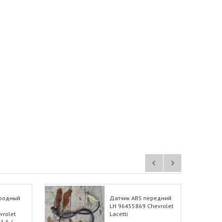
ородный
Датчик ABS передний
LH 96455869 Chevrolet
vrolet
Lacetti
1.6 /