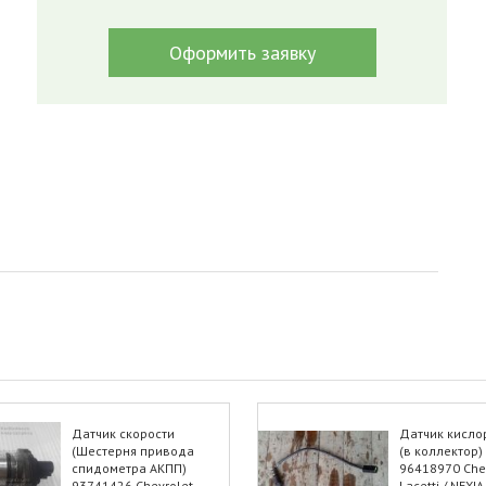
Оформить заявку
Датчик скорости
Датчик кисл
(Шестерня привода
(в коллектор)
спидометра АКПП)
96418970 Che
93741426 Chevrolet
Lacetti / NEXIA 