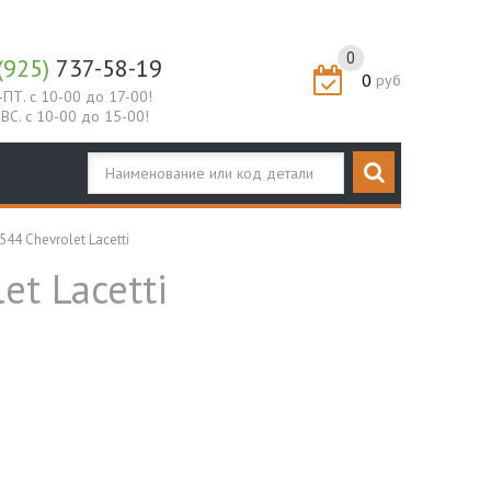
0
(925)
737-58-19
0
руб
-ПТ. с 10-00 до 17-00!
-ВС. с 10-00 до 15-00!
4 Chevrolet Lacetti
t Lacetti