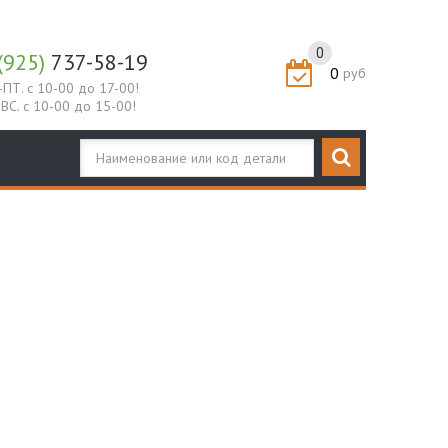
0
(925)
737-58-19
0
руб
-ПТ. с 10-00 до 17-00!
-ВС. с 10-00 до 15-00!