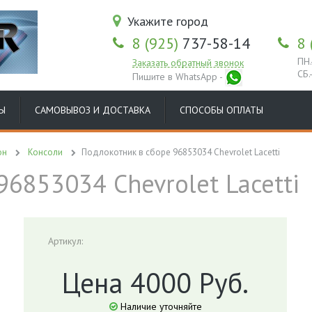
Укажите город
8 (925)
737-58-14
8 
ПН.
Заказать обратный звонок
СБ.
Пишите в WhatsApp -
Ы
САМОВЫВОЗ И ДОСТАВКА
СПОСОБЫ ОПЛАТЫ
он
Консоли
Подлокотник в сборе 96853034 Chevrolet Lacetti
6853034 Chevrolet Lacetti
Артикул:
Цена 4000 Руб.
Наличие уточняйте