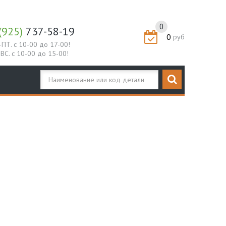
0
(925)
737-58-19
0
руб
-ПТ. с 10-00 до 17-00!
-ВС. с 10-00 до 15-00!