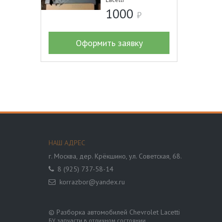
1000
Оформить заявку
НАШ АДРЕС
г. Москва,
дер. Крёкшино, ул. Советская, 68.
8 (925) 737-58-14
korrazbor@yandex.ru
© Разборка автомобилей Chevrolet Lacetti
БУ запчасти в отличном состоянии