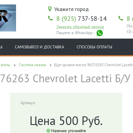
Укажите город
8 (925)
737-58-14
8 
ПН.
Заказать обратный звонок
СБ.
Пишите в WhatsApp -
Ы
САМОВЫВОЗ И ДОСТАВКА
СПОСОБЫ ОПЛАТЫ
гатель
Система смазки
Щуп уровня масла 96376263 Chevrolet Lacetti 
6263 Chevrolet Lacetti Б/У 
Артикул:
Цена 500 Руб.
Наличие уточняйте