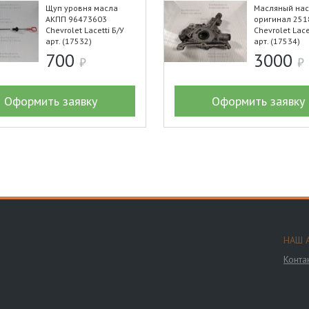
Щуп уровня масла
Масляный нас
АКПП 96473603
оригинал 251
Chevrolet Lacetti Б/У
Chevrolet Lace
арт. (17532)
арт. (17534)
700
3000
Оформить заявку
Оформить заявку
НАШ 
Конта