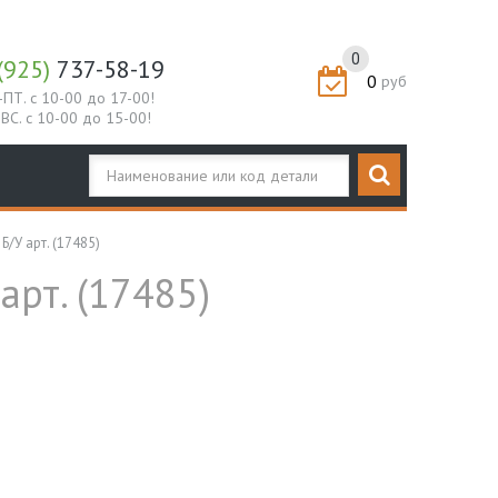
0
(925)
737-58-19
0
руб
-ПТ. с 10-00 до 17-00!
-ВС. с 10-00 до 15-00!
Б/У арт. (17485)
арт. (17485)