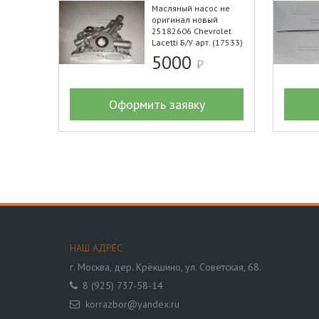
Масляный насос не
оригинал новый
25182606 Chevrolet
Lacetti Б/У арт. (17533)
5000
Оформить заявку
НАШ АДРЕС
г. Москва,
дер. Крёкшино, ул. Советская, 68.
8 (925) 737-58-14
korrazbor@yandex.ru