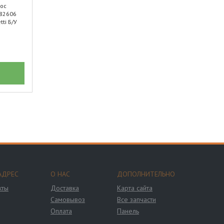
ос
82606
tti Б/У
АДРЕС
О НАС
ДОПОЛНИТЕЛЬНО
кты
Доставка
Карта сайта
Самовывоз
Все запчасти
Оплата
Панель