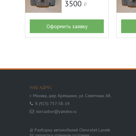
3500
Оформить заявку
НАШ АДРЕС
г. Москва,
дер. Крёкшино, ул. Советская, 68.
8 (925) 737-58-14
korrazbor@yandex.ru
© Разборка автомобилей Chevrolet Lacetti
БУ запчасти в отличном состоянии