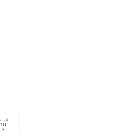
дний
9789
tti