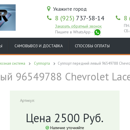
Укажите город
8 (925)
737-58-14
8 
ПН.
Заказать обратный звонок
СБ.
Пишите в WhatsApp -
Ы
САМОВЫВОЗ И ДОСТАВКА
СПОСОБЫ ОПЛАТЫ
озная система
Суппорта
Суппорт передний левый 96549788 Chevrol
ый 96549788 Chevrolet Lace
Артикул:
Цена 2500 Руб.
Наличие уточняйте