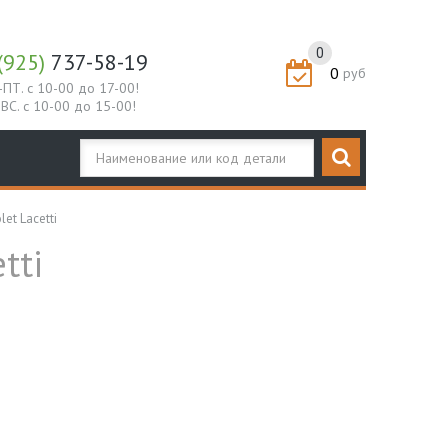
0
(925)
737-58-19
0
руб
-ПТ. с 10-00 до 17-00!
-ВС. с 10-00 до 15-00!
et Lacetti
tti