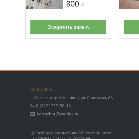
800
Оформить заявку
НАШ АДРЕС
г. Москва,
дер. Крёкшино, ул. Советская, 68.
8 (925) 737-58-14
korrazbor@yandex.ru
© Разборка автомобилей Chevrolet Lacetti
БУ запчасти в отличном состоянии