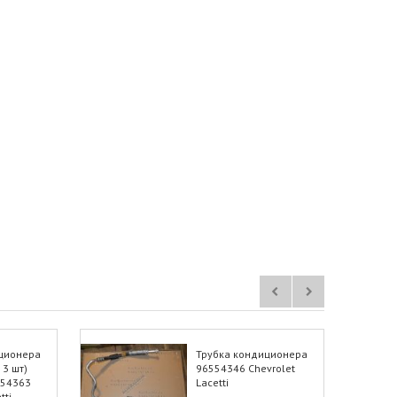
ционера
Трубка кондиционера
 3 шт)
96554346 Chevrolet
554363
Lacetti
tti