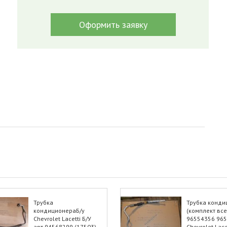
Оформить заявку
Трубка
Трубка конди
кондиционераБ/у
(комплект все
Chevrolet Lacetti Б/У
96554356 96
арт.94568299 (17503)
Chevrolet Lace