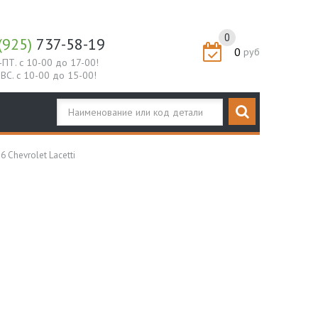
0
(925)
737-58-19
0
руб
-ПТ. с 10-00 до 17-00!
-ВС. с 10-00 до 15-00!
Chevrolet Lacetti