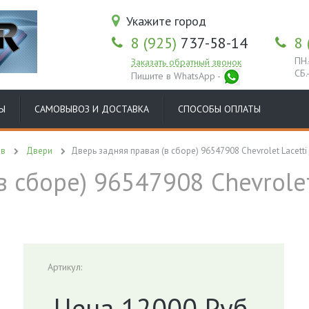
Укажите город
8 (925)
737-58-14
8 
ПН.
Заказать обратный звонок
СБ.
Пишите в WhatsApp -
Ы
САМОВЫВОЗ И ДОСТАВКА
СПОСОБЫ ОПЛАТЫ
ов
Двери
Дверь задняя правая (в сборе) 96547908 Chevrolet Lacetti
 сборе) 96547908 Chevrolet
Артикул:
Цена 12000 Руб.