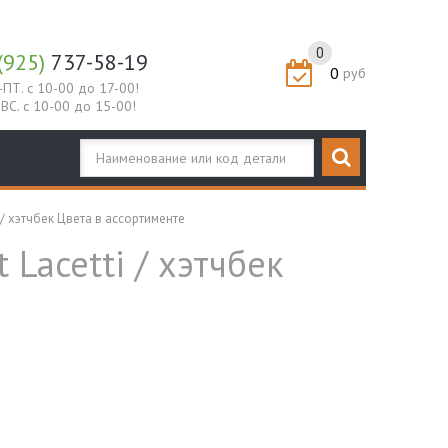
0
(925)
737-58-19
0
руб
-ПТ. с 10-00 до 17-00!
-ВС. с 10-00 до 15-00!
 / хэтчбек Цвета в ассортименте
 Lacetti / хэтчбек