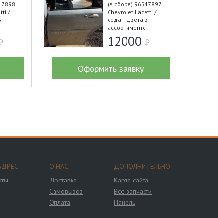
47898
(в сборе) 96547897
ti /
Chevrolet Lacetti /
в
седан Цвета в
ассортименте
12000
Оформить заявку
АДРЕС
О НАС
ДОПОЛНИТЕЛЬНО
кты
Доставка
Карта сайта
Самовывоз
Все запчасти
Оплата
Панель