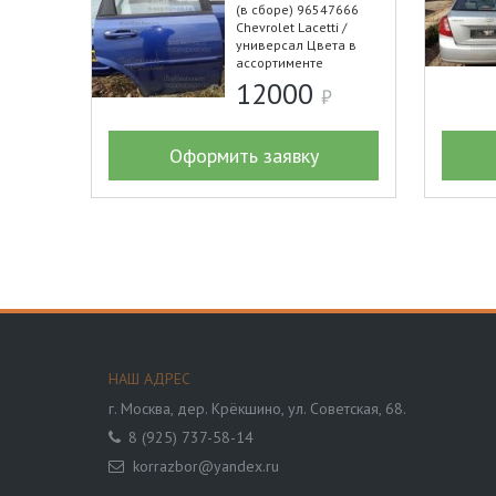
(в сборе) 96547666
Chevrolet Lacetti /
универсал Цвета в
ассортименте
12000
Оформить заявку
НАШ АДРЕС
г. Москва,
дер. Крёкшино, ул. Советская, 68.
8 (925) 737-58-14
korrazbor@yandex.ru