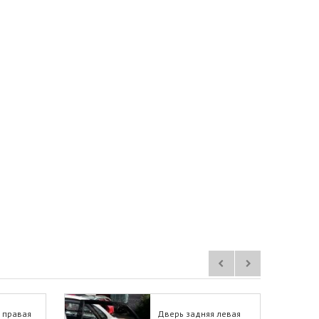
 правая
Дверь задняя левая