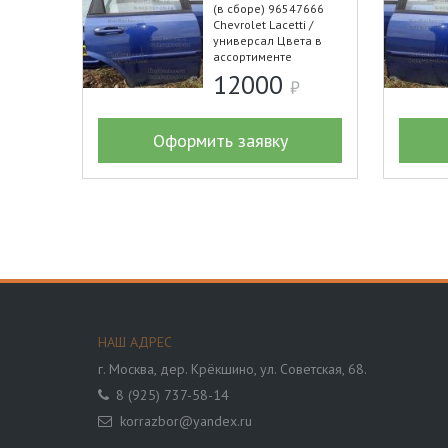
(в сборе) 96547666
Chevrolet Lacetti /
универсал Цвета в
ассортименте
12000
Оформить заявку
НАШ АДРЕС
г. Москва,
дер. Крёкшино, ул. Советская, 68.
8 (925) 737-58-14
korrazbor@yandex.ru