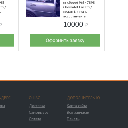
985
(в сборе) 96547898
ti /
Chevrolet Lacetti /
в
седан Цвета в
ассортименте
10000
Оформить заявку
АДРЕС
О НАС
ДОПОЛНИТЕЛЬНО
кты
Доставка
Карта сайта
Самовывоз
Все запчасти
Оплата
Панель