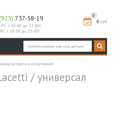
0
(925)
737-58-19
0
руб
-ПТ. с 10-00 до 17-00!
-ВС. с 10-00 до 15-00!
универсал Цвета в ассортименте
acetti / универсал