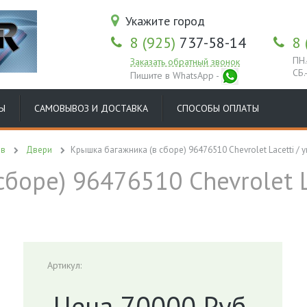
Укажите город
8 (925)
737-58-14
8 
ПН.
Заказать обратный звонок
СБ.
Пишите в WhatsApp -
Ы
САМОВЫВОЗ И ДОСТАВКА
СПОСОБЫ ОПЛАТЫ
ов
Двери
Крышка багажника (в сборе) 96476510 Chevrolet Lacetti / 
боре) 96476510 Chevrolet L
Артикул:
Цена 70000 Руб.